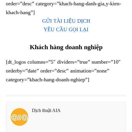
order=”desc” category=”khach-hang-danh-gia,y-kien-
khach-hang”]
GỬI TÀI LIỆU DỊCH
YÊU CẦU GỌI LẠI
Khách hàng doanh nghiệp
[dt_logos columns=”5″ dividers=”true” number=”10″
orderby=”date” order=”desc” animation=”none”
category=”khach-hang-doanh-nghiep”]
Dịch thuật AIA