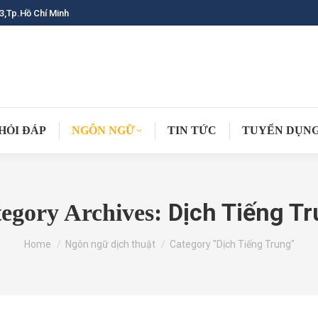
3,Tp.Hồ Chí Minh
HỎI ĐÁP
NGÔN NGỮ
TIN TỨC
TUYỂN DỤN
Dịch Tiếng T
egory Archives:
You are here:
Home
Ngôn ngữ dịch thuật
Category "Dịch Tiếng Trung"