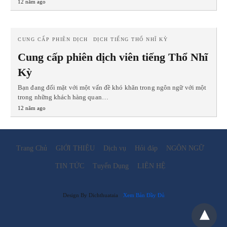
12 năm ago
CUNG CẤP PHIÊN DỊCH
DỊCH TIẾNG THỔ NHĨ KỲ
Cung cấp phiên dịch viên tiếng Thổ Nhĩ
Kỳ
Bạn đang đối mặt với một vấn đề khó khăn trong ngôn ngữ với một
trong những khách hàng quan…
12 năm ago
Trang Chủ
GIỚI THIỆU
Dịch vụ
Hỏi đáp
NGÔN NGỮ
TIN TỨC
Tuyển Dụng
LIÊN HỆ
Design By Dichthuataia
Xem Bản Đầy Đủ