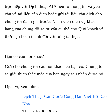
trực tiếp với Dịch thuật AIA nêu rõ thông tin và yêu
cầu về tài liệu cần dịch hoặc gửi tài liệu cần dịch cho
chúng tôi đánh giá trước. Nhân viên dịch vụ khách
hàng của chúng tôi sẽ tư vấn cụ thể cho Quý khách về
thời hạn hoàn thành đối với từng tài liệu.
Bạn có câu hỏi khác?
Gửi cho chúng tôi câu hỏi khác nếu bạn có. Chúng tôi
sẽ giải thích thắc mắc của bạn ngay sau nhận được nó.
Dịch vụ xem nhiều
Dịch Thuật Căn Cước Công Dân Việt-Bồ Đào
Nha
Tháng 10 30, 2025