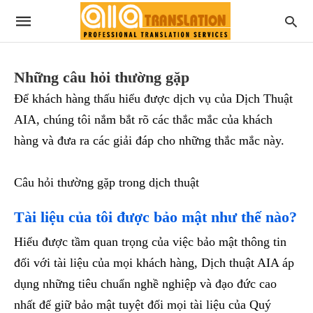
Những câu hỏi thường gặp
Để khách hàng thấu hiểu được dịch vụ của Dịch Thuật
AIA, chúng tôi nắm bắt rõ các thắc mắc của khách
hàng và đưa ra các giải đáp cho những thắc mắc này.
Câu hỏi thường gặp trong dịch thuật
Tài liệu của tôi được bảo mật như thế nào?
Hiểu được tầm quan trọng của việc bảo mật thông tin
đối với tài liệu của mọi khách hàng, Dịch thuật AIA áp
dụng những tiêu chuẩn nghề nghiệp và đạo đức cao
nhất để giữ bảo mật tuyệt đối mọi tài liệu của Quý