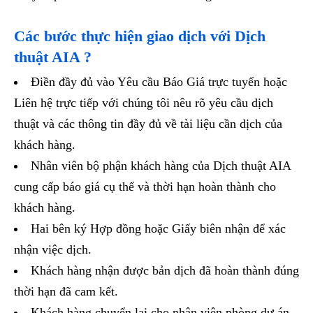
Các bước thực hiện giao dịch với Dịch
thuật AIA ?
Điền đầy đủ vào Yêu cầu Báo Giá trực tuyến hoặc
Liên hệ trực tiếp với chúng tôi nêu rõ yêu cầu dịch
thuật và các thông tin đầy đủ về tài liệu cần dịch của
khách hàng.
Nhân viên bộ phận khách hàng của Dịch thuật AIA
cung cấp báo giá cụ thể và thời hạn hoàn thành cho
khách hàng.
Hai bên ký Hợp đồng hoặc Giấy biên nhận để xác
nhận việc dịch.
Khách hàng nhận được bản dịch đã hoàn thành đúng
thời hạn đã cam kết.
Khách hàng chuyển lại cho nhân viên phòng dự án