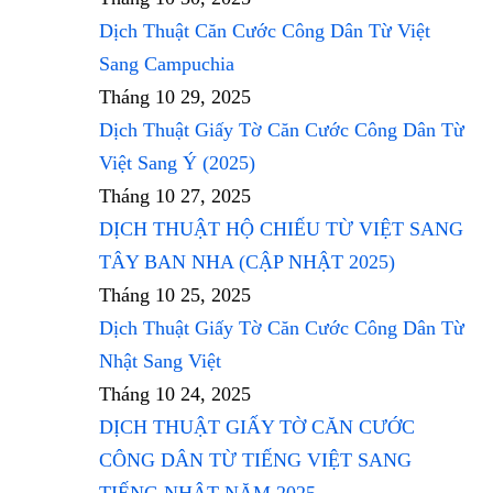
Dịch Thuật Căn Cước Công Dân Từ Việt
Sang Campuchia
Tháng 10 29, 2025
Dịch Thuật Giấy Tờ Căn Cước Công Dân Từ
Việt Sang Ý (2025)
Tháng 10 27, 2025
DỊCH THUẬT HỘ CHIẾU TỪ VIỆT SANG
TÂY BAN NHA (CẬP NHẬT 2025)
Tháng 10 25, 2025
Dịch Thuật Giấy Tờ Căn Cước Công Dân Từ
Nhật Sang Việt
Tháng 10 24, 2025
DỊCH THUẬT GIẤY TỜ CĂN CƯỚC
CÔNG DÂN TỪ TIẾNG VIỆT SANG