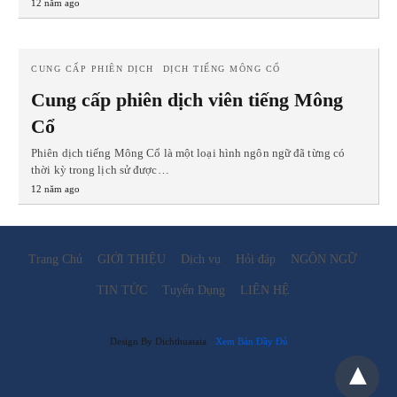
12 năm ago
CUNG CẤP PHIÊN DỊCH
DỊCH TIẾNG MÔNG CỔ
Cung cấp phiên dịch viên tiếng Mông
Cổ
Phiên dịch tiếng Mông Cổ là một loại hình ngôn ngữ đã từng có
thời kỳ trong lịch sử được…
12 năm ago
Trang Chủ
GIỚI THIỆU
Dịch vụ
Hỏi đáp
NGÔN NGỮ
TIN TỨC
Tuyển Dụng
LIÊN HỆ
Design By Dichthuataia
Xem Bản Đầy Đủ