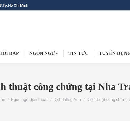
3,Tp.Hồ Chí Minh
HỎI ĐÁP
NGÔN NGỮ
TIN TỨC
TUYỂN DỤN
h thuật công chứng tại Nha T
 are here:
me
Ngôn ngữ dịch thuật
Dịch Tiếng Anh
Dịch thuật công chứng 