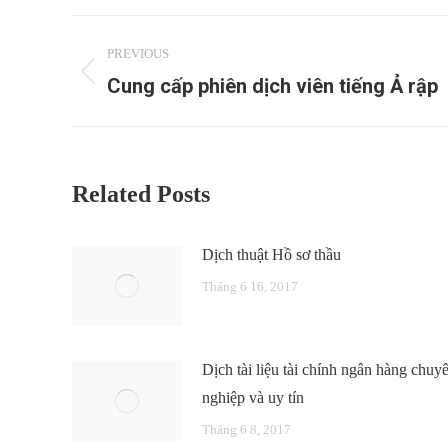
Post
PREVIOUS
navigation
Cung cấp phiên dịch viên tiếng Ả rập
Previous
post:
Related Posts
Dịch thuật Hồ sơ thầu
Tháng 6 16, 2017
Dịch tài liệu tài chính ngân hàng chuy
nghiệp và uy tín
Tháng 6 8, 2017