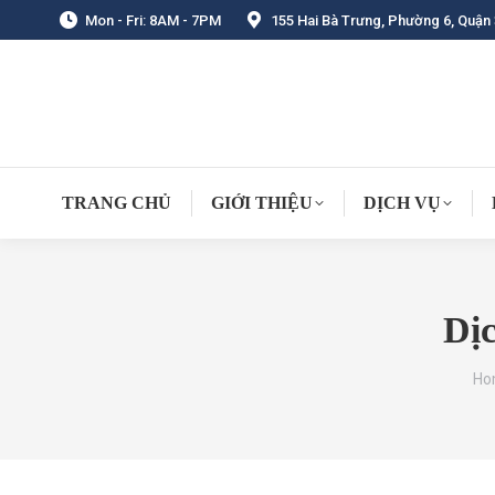
Mon - Fri: 8AM - 7PM
155 Hai Bà Trưng, Phường 6, Quận 
TRANG CHỦ
GIỚI THIỆU
DỊCH VỤ
Dịc
You
Ho