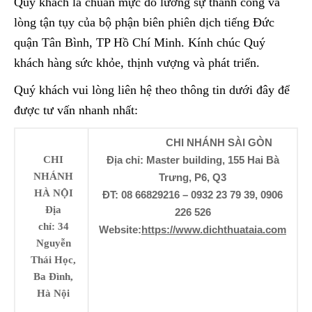
Quý khách là chuẩn mực đo lường sự thành công và
lòng tận tụy của bộ phận biên phiên dịch tiếng Đức
quận Tân Bình, TP Hồ Chí Minh. Kính chúc Quý
khách hàng sức khỏe, thịnh vượng và phát triển.
Quý khách vui lòng liên hệ theo thông tin dưới đây để
được tư vấn nhanh nhất:
CHI NHÁNH SÀI GÒN
CHI
Địa chỉ: Master building, 155 Hai Bà
NHÁNH
Trưng, P6, Q3
HÀ NỘI
ĐT: 08 66829216 – 0932 23 79 39, 0906
Địa
226 526
chỉ: 34
Website:
https://www.dichthuataia.com
Nguyễn
Thái Học,
Ba Đình,
Hà Nội