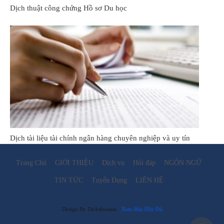
Dịch thuật công chứng Hồ sơ Du học
Dịch tài liệu tài chính ngân hàng chuyên nghiệp và uy tín
Trang Chủ
GIỚI THIỆU
Dịch vụ
Hỏi đáp
NGÔN NGỮ
TIN TỨC
Tuyển Dụng
LIÊN HỆ
Design By Dichthuataia
Xem Bản Đầy Đủ