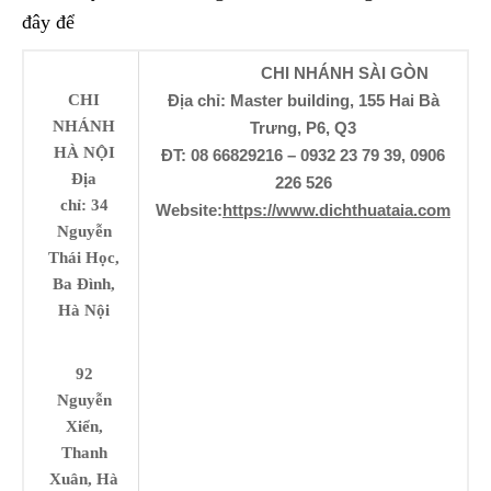
đây để
CHI NHÁNH SÀI GÒN
CHI
Địa chỉ: Master building, 155 Hai Bà
NHÁNH
Trưng, P6, Q3
HÀ NỘI
ĐT: 08 66829216 – 0932 23 79 39, 0906
Địa
226 526
chỉ: 34
Website:
https://www.dichthuataia.com
Nguyễn
Thái Học,
Ba Đình,
Hà Nội
92
Nguyễn
Xiển,
Thanh
Xuân, Hà