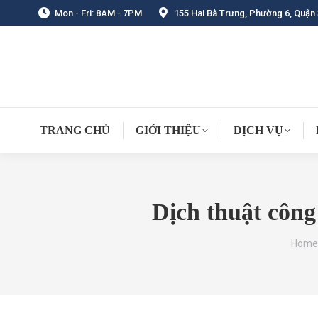
Mon - Fri: 8AM - 7PM
155 Hai Bà Trưng, Phường 6, Quận 
TRANG CHỦ
GIỚI THIỆU
DỊCH VỤ
Dịch thuật côn
You a
Home