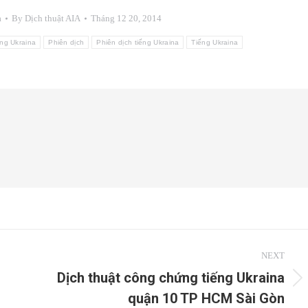
a
By
Dịch thuật AIA
Tháng 12 20, 2014
ếng Ukraina
Phiên dịch
Phiên dịch tiếng Ukraina
Tiếng Ukraina
NEXT
Dịch thuật công chứng tiếng Ukraina
Next
quận 10 TP HCM Sài Gòn
post: