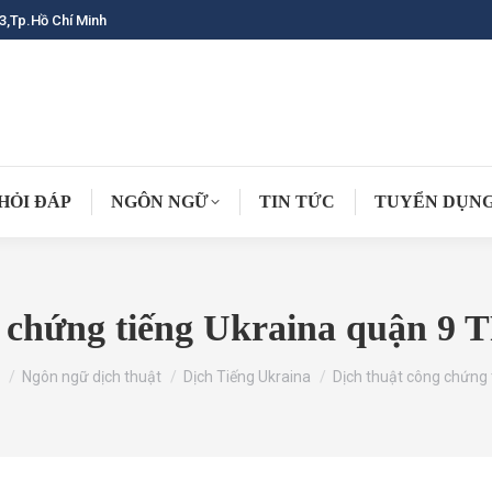
3,Tp.Hồ Chí Minh
HỎI ĐÁP
NGÔN NGỮ
TIN TỨC
TUYỂN DỤN
g chứng tiếng Ukraina quận 9
re here:
Ngôn ngữ dịch thuật
Dịch Tiếng Ukraina
Dịch thuật công chứng 