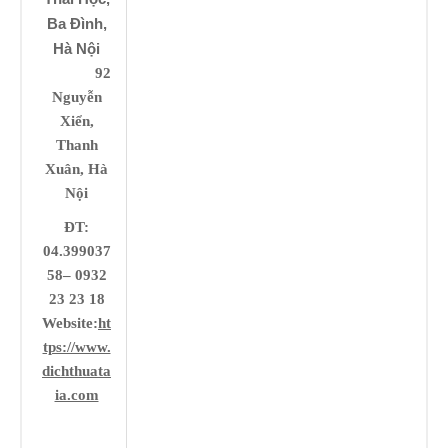
Ba Đình,
Hà Nội
92
Nguyễn
Xiển,
Thanh
Xuân, Hà
Nội
ĐT:
04.399037
58– 0932
23 23 18
Website:
ht
tps://www.
dichthuata
ia.com