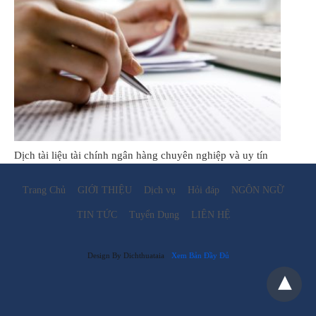
Dịch tài liệu tài chính ngân hàng chuyên nghiệp và uy tín
Trang Chủ
GIỚI THIỆU
Dịch vụ
Hỏi đáp
NGÔN NGỮ
TIN TỨC
Tuyển Dụng
LIÊN HỆ
Design By Dichthuataia
Xem Bản Đầy Đủ