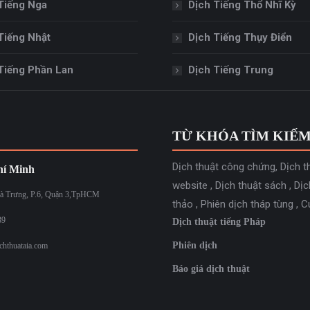
Tiếng Nga
Dịch Tiếng Thổ Nhĩ Kỳ
Tiếng Nhật
Dịch Tiếng Thụy Điển
Tiếng Phần Lan
Dịch Tiếng Trung
TỪ KHÓA TÌM KIẾ
Dịch thuật công chứng
,
Dịch t
í Minh
website
,
Dịch thuật sách
,
Dịc
à Trưng, P.6, Quận 3,TpHCM
thảo
,
Phiên dịch tháp tùng
,
C
39
Dịch thuật tiếng Pháp
Phiên dịch
chthuataia.com
Báo giá dịch thuật