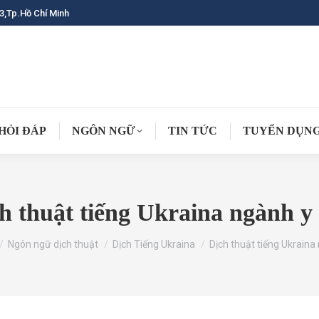
3,Tp.Hồ Chí Minh
HỎI ĐÁP
NGÔN NGỮ
TIN TỨC
TUYỂN DỤN
h thuật tiếng Ukraina ngành y
 here:
Ngôn ngữ dịch thuật
Dịch Tiếng Ukraina
Dịch thuật tiếng Ukrain