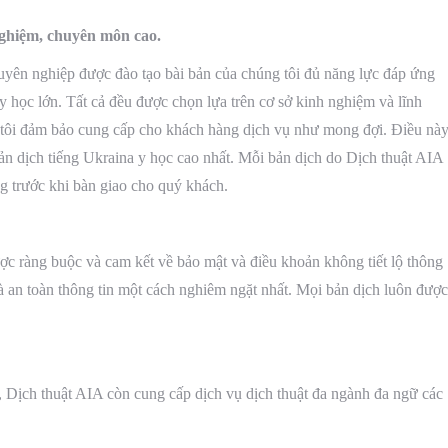
 nghiệm, chuyên môn cao.
huyên nghiệp được đào tạo bài bản của chúng tôi đủ năng lực đáp ứng
u y học lớn. Tất cả đều được chọn lựa trên cơ sở kinh nghiệm và lĩnh
tôi đảm bảo cung cấp cho khách hàng dịch vụ như mong đợi. Điều nà
ản dịch tiếng Ukraina y học cao nhất. Mỗi bản dịch do Dịch thuật AIA
ng trước khi bàn giao cho quý khách.
ược ràng buộc và cam kết về bảo mật và điều khoản không tiết lộ thông
và an toàn thông tin một cách nghiêm ngặt nhất. Mọi bản dịch luôn được
, Dịch thuật AIA còn cung cấp dịch vụ dịch thuật đa ngành đa ngữ các