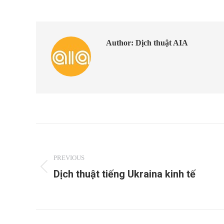
Author:
Dịch thuật AIA
Post
navigation
PREVIOUS
Dịch thuật tiếng Ukraina kinh tế
Previous
post: