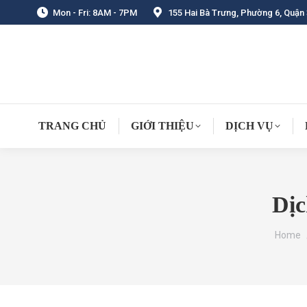
Mon - Fri: 8AM - 7PM
155 Hai Bà Trưng, Phường 6, Quận 
TRANG CHỦ
GIỚI THIỆU
DỊCH VỤ
Dịc
You are
Home