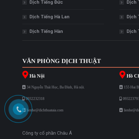
Dịch Tiếng Đức
Dịch 
Dịch Tiếng Hà Lan
Dịch 
Dịch Tiếng Hàn
Dịch 
VĂN PHÒNG DỊCH THUẬT
Hà Nội
Hồ Ch
34 Nguyễn Thái Học, Ba Đình, Hà nội.
155 Hai B
0932232318
09322379
lienhe@dichthuataia.com
lienhe@di
Công ty cổ phần Châu Á