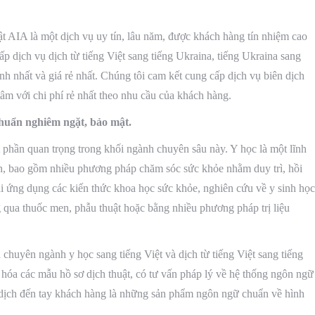
t AIA là một dịch vụ uy tín, lâu năm, được khách hàng tín nhiệm cao
p dịch vụ dịch từ tiếng Việt sang tiếng Ukraina, tiếng Ukraina sang
nh nhất và giá rẻ nhất. Chúng tôi cam kết cung cấp dịch vụ biên dịch
 tâm với chi phí rẻ nhất theo nhu cầu của khách hàng.
 chuẩn nghiêm ngặt, bảo mật.
 phần quan trọng trong khối ngành chuyên sâu này. Y học là một lĩnh
h, bao gồm nhiều phương pháp chăm sóc sức khỏe nhằm duy trì, hồi
i ứng dụng các kiến thức khoa học sức khỏe, nghiên cứu về y sinh học
g qua thuốc men, phẫu thuật hoặc bằng nhiều phương pháp trị liệu
chuyên ngành y học sang tiếng Việt và dịch từ tiếng Việt sang tiếng
hóa các mẫu hồ sơ dịch thuật, có tư vấn pháp lý về hệ thống ngôn ngữ
 dịch đến tay khách hàng là những sản phẩm ngôn ngữ chuẩn về hình