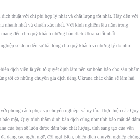
̣ch thuật với chi phí hợp lý nhất và chất lượng tốt nhất. Hãy đến với
 Ukrana nhanh nhất và chuẩn xác nhất. Với kinh nghiệm lâu năm trong
sẽ mang đến cho quý khách những bản dịch Ukrana tốt nhất.
hiệp sẽ đem đến sự hài lòng cho quý khách vì những lý do như:
hiên dịch viên là yếu tố quyết định làm nên sự hoàn hảo cho sản phẩm
úng tôi có những chuyên gia dịch tiếng Ukrana chắc chắn sẽ làm hài
, với phong cách phục vụ chuyên nghiệp. và uy tín. Thực hiện các Quy
sách bảo mật, Quy trình thẩm định bản dịch cũng như tính bảo mật để đảm
na của bạn sẽ luôn được đảm bảo chất lượng, tính sáng tạo của văn
ự đa dạng các ngôn ngữ, đội ngũ Biên, phiên dịch chuyên nghiệp chúng