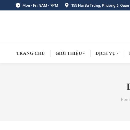
Mon - Fri: 8AM - 7PM
155 Hai Bà Trưng, Phường 6, Quận 
TRANG CHỦ
GIỚI THIỆU
DỊCH VỤ
You 
Hom