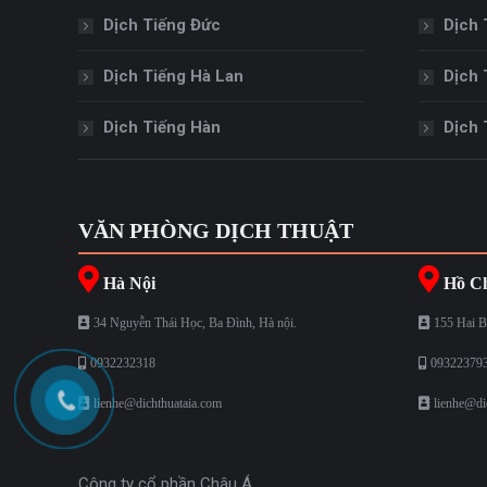
Dịch Tiếng Đức
Dịch 
Dịch Tiếng Hà Lan
Dịch 
Dịch Tiếng Hàn
Dịch 
VĂN PHÒNG DỊCH THUẬT
Hà Nội
Hồ Ch
34 Nguyễn Thái Học, Ba Đình, Hà nội.
155 Hai B
0932232318
09322379
lienhe@dichthuataia.com
lienhe@di
Công ty cổ phần Châu Á