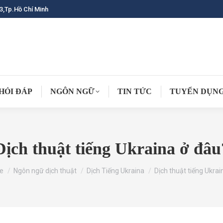
3,Tp.Hồ Chí Minh
HỎI ĐÁP
NGÔN NGỮ
TIN TỨC
TUYỂN DỤN
Dịch thuật tiếng Ukraina ở đâu
are here:
e
Ngôn ngữ dịch thuật
Dịch Tiếng Ukraina
Dịch thuật tiếng Ukrai