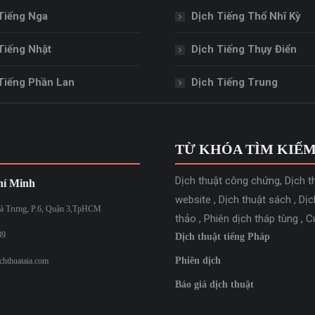
Tiếng Nga
Dịch Tiếng Thổ Nhĩ Kỳ
Tiếng Nhật
Dịch Tiếng Thụy Điển
Tiếng Phần Lan
Dịch Tiếng Trung
TỪ KHÓA TÌM KIẾ
Dịch thuật công chứng
,
Dịch t
í Minh
website
,
Dịch thuật sách
,
Dịc
à Trưng, P.6, Quận 3,TpHCM
thảo
,
Phiên dịch tháp tùng
,
C
39
Dịch thuật tiếng Pháp
Phiên dịch
chthuataia.com
Báo giá dịch thuật