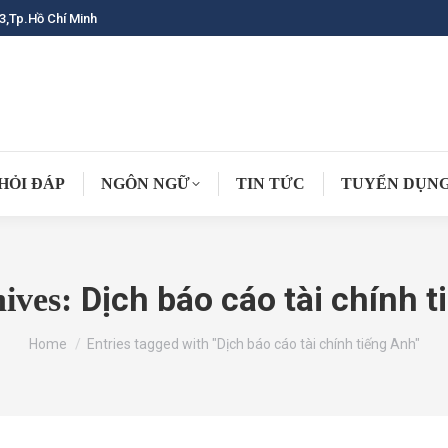
3,Tp.Hồ Chí Minh
HỎI ĐÁP
NGÔN NGỮ
TIN TỨC
TUYỂN DỤN
Dịch báo cáo tài chính 
hives:
You are here:
Home
Entries tagged with "Dịch báo cáo tài chính tiếng Anh"