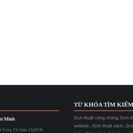
Leave a comment
n của lĩnh vực tài chính, ngân hàng, dịch vụ dịch báo cáo tài chí
h tài liệu tài chính, báo cáo tài chính,…
TỪ KHÓA TÌM KIẾ
Dịch thuật công chứng
,
Dịch t
í Minh
website
,
Dịch thuật sách
,
Dịc
à Trưng, P.6, Quận 3,TpHCM