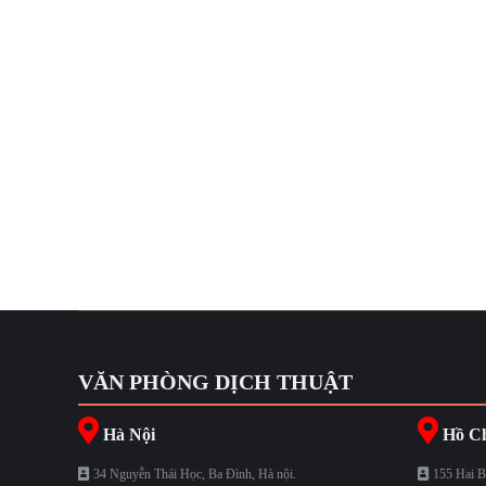
Dịch báo cáo tài chính tiếng Anh
Dịch Tiếng Anh
,
Tổng hợp
By
dat son
Tháng 3 10, 2016
DỊCH BÁO CÁO TÀI CHÍNH TIẾNG ANH Trước sự phát triể
cậy đối với các doanh nghiệp. Chúng tôi chuyên nhận dịc
VĂN PHÒNG DỊCH THUẬT
Hà Nội
Hồ Ch
34 Nguyễn Thái Học, Ba Đình, Hà nội.
155 Hai B