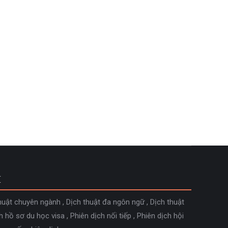
nh tiếng Anh tại Dịch Thuật AIA đã là một địa chỉ
M
huật chuyên ngành
,
Dịch thuật đa ngôn ngữ
,
Dịch thuật
h hồ sơ du học visa
,
Phiên dịch nối tiếp
,
Phiên dịch hội