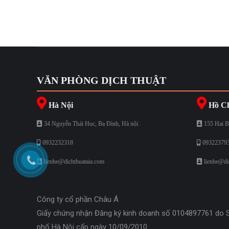
VĂN PHÒNG DỊCH THUẬT
Hà Nội
Hồ Ch
34 Nguyễn Thái Học, Ba Đình, Hà nội.
155 Hai B
0932232318
09322379
lienhe@dichthuataia.com
lienhe@di
Công ty cổ phần Châu Á
Giấy chứng nhận Đăng ký kinh doanh số 0104897761 do 
phố Hà Nội cấp ngày 10/09/2010