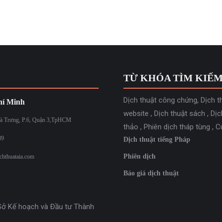
TỪ KHÓA TÌM KIẾ
Dịch thuật công chứng
,
Dịch t
í Minh
website
,
Dịch thuật sách
,
Dịc
à Trưng, P.6, Quận 3,TpHCM
thảo
,
Phiên dịch tháp tùng
,
C
39
Dịch thuật tiếng Pháp
Phiên dịch
chthuataia.com
Báo giá dịch thuật
Sở Kế hoạch và Đầu tư Thành