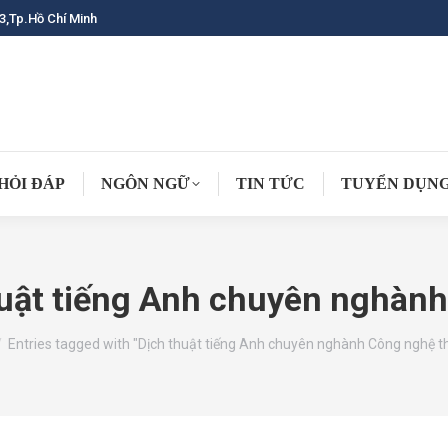
3,Tp.Hồ Chí Minh
HỎI ĐÁP
NGÔN NGỮ
TIN TỨC
TUYỂN DỤN
huật tiếng Anh chuyên nghành
 here:
Entries tagged with "Dịch thuật tiếng Anh chuyên nghành Công nghệ th