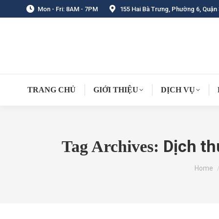
Mon - Fri: 8AM - 7PM
155 Hai Bà Trưng, Phường 6, Quận 
TRANG CHỦ
GIỚI THIỆU
DỊCH VỤ
Dịch t
Tag Archives:
You are
Home