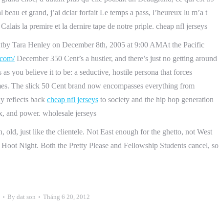
 beau et grand, j’ai dclar forfait Le temps a pass, l’heureux lu m’a t
Calais la premire et la dernire tape de notre priple. cheap nfl jerseys
 Tara Henley on December 8th, 2005 at 9:00 AMAt the Pacific
.com/
December 350 Cent’s a hustler, and there’s just no getting around
as you believe it to be: a seductive, hostile persona that forces
remes. The slick 50 Cent brand now encompasses everything from
ly reflects back
cheap nfl jerseys
to society and the hip hop generation
ex, and power. wholesale jerseys
old, just like the clientele. Not East enough for the ghetto, not West
n: Hoot Night. Both the Pretty Please and Fellowship Students cancel, so
By
dat son
Tháng 6 20, 2012