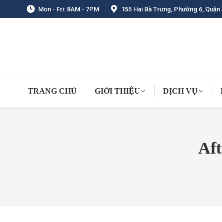
Mon - Fri: 8AM - 7PM
155 Hai Bà Trưng, Phường 6, Quận 
TRANG CHỦ
GIỚI THIỆU
DỊCH VỤ
Aft