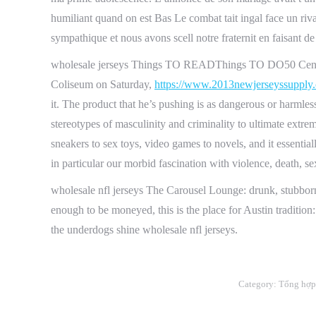
humiliant quand on est Bas Le combat tait ingal face un rival
sympathique et nous avons scell notre fraternit en faisant de 
wholesale jerseys Things TO READThings TO DO50 Centby
Coliseum on Saturday,
https://www.2013newjerseyssupply
it. The product that he’s pushing is as dangerous or harmless 
stereotypes of masculinity and criminality to ultimate ext
sneakers to sex toys, video games to novels, and it essential
in particular our morbid fascination with violence, death, s
wholesale nfl jerseys The Carousel Lounge: drunk, stubborn, 
enough to be moneyed, this is the place for Austin traditio
the underdogs shine wholesale nfl jerseys.
Category:
Tổng hợp