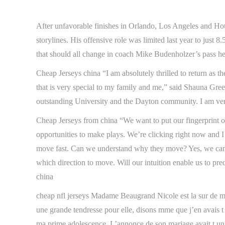
After unfavorable finishes in Orlando, Los Angeles and H
storylines. His offensive role was limited last year to just 8
that should all change in coach Mike Budenholzer’s pass h
Cheap Jerseys china “I am absolutely thrilled to return as
that is very special to my family and me,” said Shauna Green
outstanding University and the Dayton community. I am ver
Cheap Jerseys from china “We want to put our fingerprint
opportunities to make plays. We’re clicking right now and I
move fast. Can we understand why they move? Yes, we can bu
which direction to move. Will our intuition enable us to pr
china
cheap nfl jerseys Madame Beaugrand Nicole est la sur de mon
une grande tendresse pour elle, disons mme que j’en avais t 
ma prime adolescence. L’annonce de son mariage avait t un g