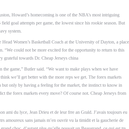
ouston, Howard’s homecoming is one of the NBA’s most intriguing
.5 field goal attempts per game, the lowest since his rookie season. But
eavy system.
 the Head Women’s Basketball Coach at the University of Dayton, a place
. “We could not be more excited for the opportunity to return to this
y grateful towards Dr. Cheap Jerseys china
 on the game,” Butler said. “We want to make plays when we have
 think we’ll get better with the more reps we get. The forex markets
t only by having a feeling for the market, the instinct to know in
edict the forex markets every move? Of course not. Cheap Jerseys from
 ami du lyce, Jean Drieu et de leur frre an Grald. J’avais toujours eu
trs amoureux sans jamais m’en ouvrir vu la timidit et la gaucherie de
rand choc, d’autant plus qu’elle pousait un Beaugrand, ce qui est trs