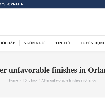
3,Tp.Hồ Chí Minh
HỎI ĐÁP
NGÔN NGỮ
TIN TỨC
TUYỂN DỤN
er unfavorable finishes in Orl
You are here:
Home
Tổng hợp
After unfavorable finishes in Orlando