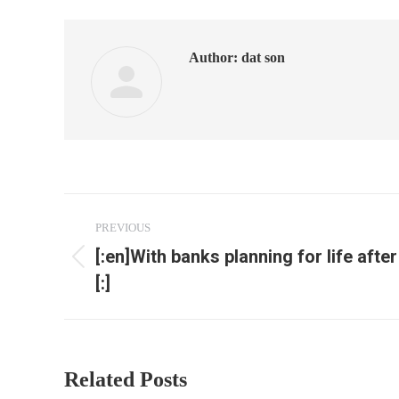
Author:
dat son
Post
PREVIOUS
navigation
[:en]With banks planning for life after
Previous
[:]
post:
Related Posts