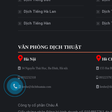
Dịch Tiếng Hà Lan
Dịch 
Dịch Tiếng Hàn
Dịch 
VĂN PHÒNG DỊCH THUẬT
Hà Nội
Hồ Ch
34 Nguyễn Thái Học, Ba Đình, Hà nội.
155 Hai B
0932232318
09322379
lienhe@dichthuataia.com
lienhe@di
Công ty cổ phần Châu Á