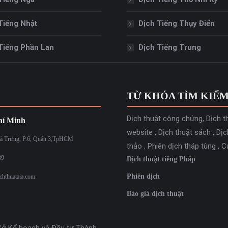
Tiếng Nhật
Dịch Tiếng Thụy Điển
Tiếng Phần Lan
Dịch Tiếng Trung
TỪ KHÓA TÌM KIẾ
Dịch thuật công chứng
,
Dịch t
í Minh
website
,
Dịch thuật sách
,
Dịc
à Trưng, P.6, Quận 3,TpHCM
thảo
,
Phiên dịch tháp tùng
,
C
39
Dịch thuật tiếng Pháp
Phiên dịch
chthuataia.com
Báo giá dịch thuật