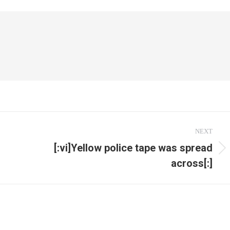
NEXT
[:vi]Yellow police tape was spread
Next
across[:]
post: