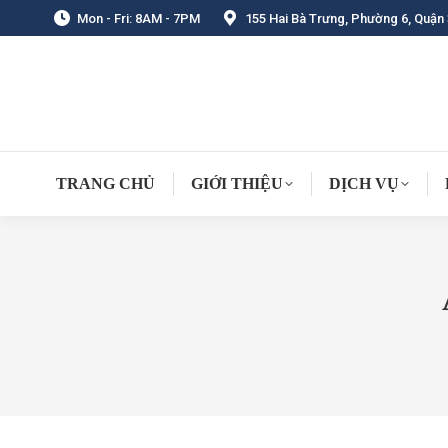
Mon - Fri: 8AM - 7PM
155 Hai Bà Trưng, Phường 6, Quận 
TRANG CHỦ
GIỚI THIỆU
DỊCH VỤ