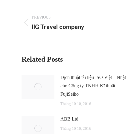
Post
PREVIOUS
navigation
IIG Travel company
Previous
post:
Related Posts
Dịch thuật tài liệu ISO Việt – Nhật
cho Công ty TNHH Kĩ thuật
FujiSeiko
Tháng 10 10, 2016
ABB Ltd
Tháng 10 10, 2016