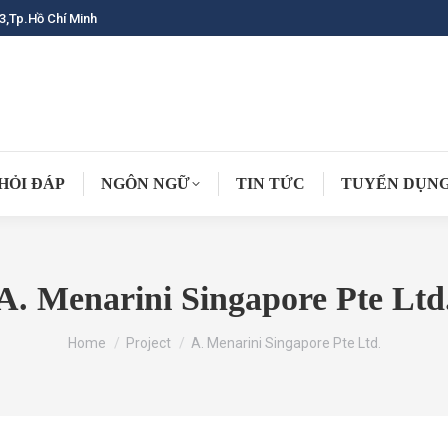
3,Tp.Hồ Chí Minh
HỎI ĐÁP
NGÔN NGỮ
TIN TỨC
TUYỂN DỤN
A. Menarini Singapore Pte Ltd
You are here:
Home
Project
A. Menarini Singapore Pte Ltd.