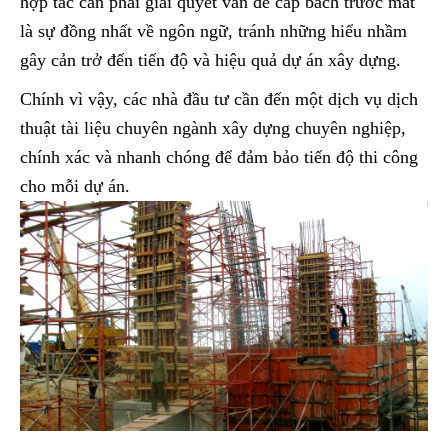
hợp tác cần phải giải quyết vấn đề cấp bách trước mắt
là sự đồng nhất về ngôn ngữ, tránh những hiểu nhầm
gây cản trở đến tiến độ và hiệu quả dự án xây dựng.
Chính vì vậy, các nhà đầu tư cần đến một dịch vụ dịch
thuật tài liệu chuyên ngành xây dựng chuyên nghiệp,
chính xác và nhanh chóng để đảm bảo tiến độ thi công
cho mỗi dự án.