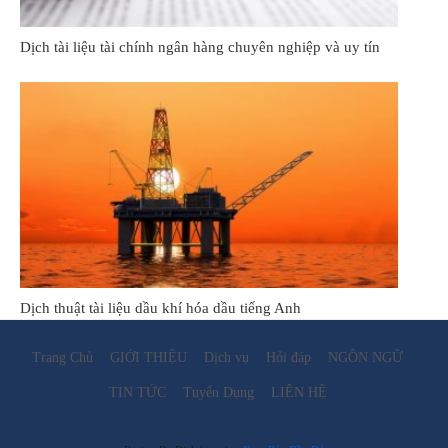
Dịch tài liệu tài chính ngân hàng chuyên nghiệp và uy tín
Dịch thuật tài liệu dầu khí hóa dầu tiếng Anh
Trang Chủ
GIỚI THIỆU
Dịch vụ
Hỏi đáp
NGÔN NGỮ
TIN TỨC
Tuyển Dụng
LIÊN HỆ