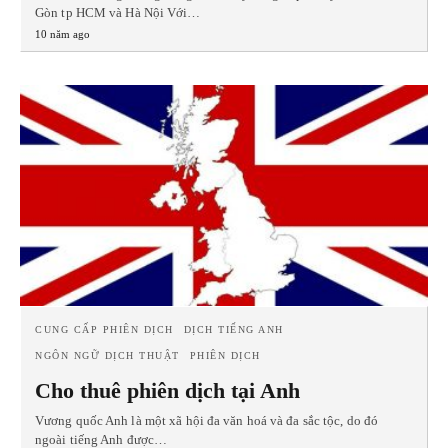
Gòn tp HCM và Hà Nội Với…
10 năm ago
CUNG CẤP PHIÊN DỊCH
DỊCH TIẾNG ANH
NGÔN NGỮ DỊCH THUẬT
PHIÊN DỊCH
Cho thuê phiên dịch tại Anh
Vương quốc Anh là một xã hội đa văn hoá và đa sắc tộc, do đó
ngoài tiếng Anh được…