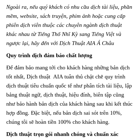
Ngoài ra, nếu quý khách có nhu cầu dịch tài liệu, phần
mềm, website, sách truyện, phim ảnh hoặc cung cấp
phiên dịch viên thuộc các chuyên ngành dịch thuật
khác nhau từ Tiếng Thổ Nhĩ Kỳ sang Tiếng Việt và
ng
ược lại, hãy đến với Dịch Thuật AIA Á Châu
Quy trình dịch đảm bảo chất lượng
Để đảm bảo mang tới cho khách hàng những bản dịch
tốt nhất, Dịch thuật AIA tuân thủ chặt chẽ quy trình
dịch thuật tiêu chuẩn quốc tế nh
ư phân tích tài liệu, lập
bảng thuật ngữ, dịch thuật, hiệu đính, biên tập cũng
như bảo hành bản dịch của khách hàng sau khi kết thúc
hợp đồng. Đặc biệt, nếu bản dịch sai sót trên 10%,
chúng tôi sẽ hoàn tiền 100% cho khách hàng.
Dịch thuật trọn gói nhanh chóng và chuẩn xác