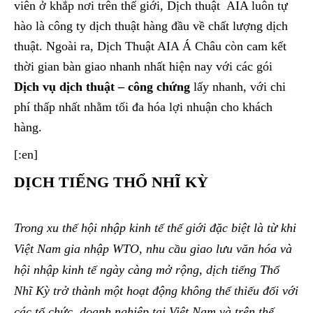
viên ở khắp n
ơi trên thế giới, Dịch thuật AIA luôn tự
hào là công ty dịch thuật hàng đầu về chất lượng dịch
thuật. Ngoài ra, Dịch Thuật AIA Á Châu còn cam kết
thời gian bàn giao nhanh nhất hiện nay với các gói
Dịch vụ dịch thuật – công chứng
lấy nhanh, với chi
phí thấp nhất nhằm tối đa hóa lợi nhuận cho khách
hàng.
[:en]
DỊCH TIẾNG THỔ NHĨ KỲ
Trong xu thế hội nhập kinh tế thế giới đặc biệt là từ khi
Việt Nam gia nhập WTO, nhu cầu giao l
ưu văn hóa và
hội nhập kinh tế ngày càng mở rộng, dịch tiếng Thổ
Nhĩ Kỳ trở thành một hoạt động không thể thiếu đối với
các tổ chức, doanh nghiệp tại Việt Nam và trên thế