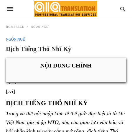
HOMEPAGE
NGÔN NGỮ
NGÔN NGỮ
Dịch Tiếng Thổ Nhĩ Kỳ
NỘI DUNG CHÍNH
[:vi]
DỊCH TIẾNG THỔ NHĨ KỲ
Trong xu thế hội nhập kinh tế thế giới đặc biệt là từ khi
Việt Nam gia nhập WTO, nhu cầu giao l
ưu văn hóa và
hội nhập kinh tế ngày càng mở rộng, dịch tiếng Thổ