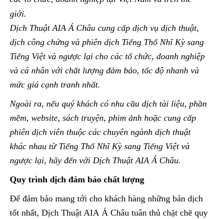
giới.
Dịch Thuật AIA Á Châu cung cấp dịch vụ dịch thuật,
dịch công chứng và phiên dịch Tiếng Thổ Nhĩ Kỳ sang
Tiếng Việt và ng
ược lại cho các tổ chức, doanh nghiệp
và cá nhân với chất lượng đảm bảo, tốc độ nhanh và
mức giá cạnh tranh nhất.
Ngoài ra, nếu quý khách có nhu cầu dịch tài liệu, phần
mềm, website, sách truyện, phim ảnh hoặc cung cấp
phiên dịch viên thuộc các chuyên ngành dịch thuật
khác nhau từ Tiếng Thổ Nhĩ Kỳ sang Tiếng Việt và
ng
ược lại, hãy đến với Dịch Thuật AIA Á Châu.
Quy trình dịch đảm bảo chất lượng
Để đảm bảo mang tới cho khách hàng những bản dịch
tốt nhất, Dịch Thuật AIA Á Châu tuân thủ chặt chẽ quy