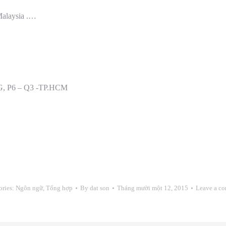
Malaysia .…
, P6 – Q3 -TP.HCM
ories:
Ngôn ngữ
,
Tổng hợp
By
dat son
Tháng mười một 12, 2015
Leave a c