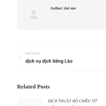
Author:
dat son
Post
PREVIOUS
navigation
dịch vụ dịch tiếng Lào
Previous
post:
Related Posts
DỊCH THUẬT HỘ CHIẾU TỪ