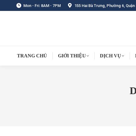
Mon - Fri: 8AM - 7PM
155 Hai Bà Trưng, Phường 6, Quận 
TRANG CHỦ
GIỚI THIỆU
DỊCH VỤ
D