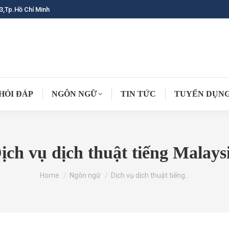
3,Tp.Hồ Chí Minh
HỎI ĐÁP
NGÔN NGỮ
TIN TỨC
TUYỂN DỤN
ịch vụ dịch thuật tiếng Malays
You are here:
Home
Ngôn ngữ
Dịch vụ dịch thuật tiếng…