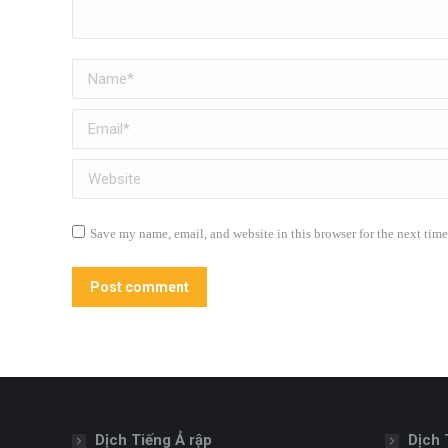
Name *
Email *
Website
Save my name, email, and website in this browser for the next tim
Post comment
Dịch Tiếng Ả rập
Dịch 