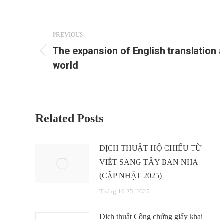
Post
PREVIOUS
navigation
The expansion of English translation 
Previous
world
post:
Related Posts
DỊCH THUẬT HỘ CHIẾU TỪ
VIỆT SANG TÂY BAN NHA
(CẬP NHẬT 2025)
Tháng 10 25, 2025
Dịch thuật Công chứng giấy khai