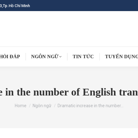
3,Tp.Hồ Chí Minh
HỎI ĐÁP
NGÔN NGỮ
TIN TỨC
TUYỂN DỤN
 in the number of English tra
You are here:
Home
Ngôn ngữ
Dramatic increase in the number…