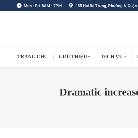
Mon - Fri: 8AM - 7PM
155 Hai Bà Trưng, Phường 6, Quận 
TRANG CHỦ
GIỚI THIỆU
DỊCH VỤ
Dramatic increase