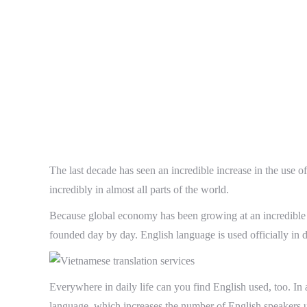
The last decade has seen an incredible increase in the use of
incredibly in almost all parts of the world.
Because global economy has been growing at an incredible ra
founded day by day. English language is used officially in di
Everywhere in daily life can you find English used, too. In
language, which increases the number of English speakers u