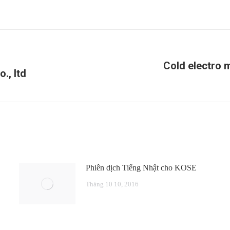
Cold electro 
., ltd
Next
post:
Phiên dịch Tiếng Nhật cho KOSE
Tháng 10 10, 2016