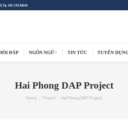
3,Tp.Hồ Chí Minh
HỎI ĐÁP
NGÔN NGỮ
TIN TỨC
TUYỂN DỤN
Hai Phong DAP Project
You are here:
Home
Project
Hai Phong DAP Project