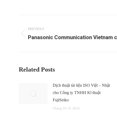
Post
navigation
PREVIOUS
Panasonic Communication Vietnam co
Previous
post:
Related Posts
Dịch thuật tài liệu ISO Việt – Nhật
cho Công ty TNHH Kĩ thuật
FujiSeiko
Tháng 10 10, 2016