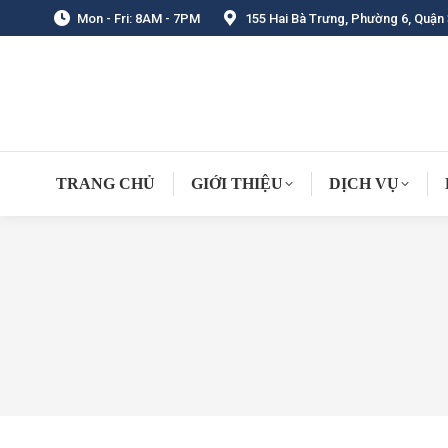
Mon - Fri: 8AM - 7PM
155 Hai Bà Trưng, Phường 6, Quận 
TRANG CHỦ
GIỚI THIỆU
DỊCH VỤ