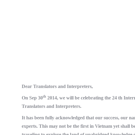
Dear Translators and Interpreters,
th
On Sep 30
2014, we will be celebrating the 24 th Inter
Translators and Interpreters.
It has been fully acknowledged that our success, our na
experts. This may not be the first in Vietnam yet shall b
traveling to explore the land of unabridged knowledge d