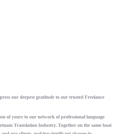
xpress our deepest gratitude to our trusted Freelance
ion of yours to our network of professional language
r Vietnam Translation Industry. Together on the same boat
 and our clients, making significant change in