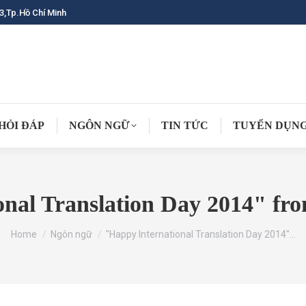
3,Tp.Hồ Chí Minh
HỎI ĐÁP
NGÔN NGỮ
TIN TỨC
TUYỂN DỤN
onal Translation Day 2014" fr
You are here:
Home
Ngôn ngữ
"Happy International Translation Day 2014"…