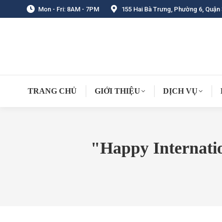
Mon - Fri: 8AM - 7PM
155 Hai Bà Trưng, Phường 6, Quận 
TRANG CHỦ
GIỚI THIỆU
DỊCH VỤ
"Happy Internati