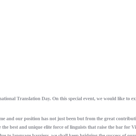
national Translation Day. On this special event, we would like to e
me and our position has not just been but from the great contribut
e the best and unique elite force of linguists that raise the bar fo
ue to language barriers, we shall keep bridging the success of ours