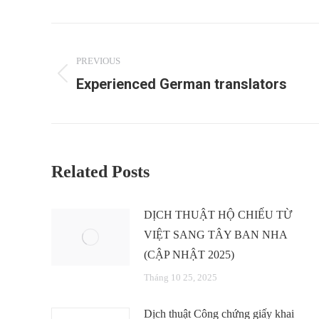
Post
navigation
PREVIOUS
Experienced German translators
Previous
post:
Related Posts
DỊCH THUẬT HỘ CHIẾU TỪ
VIỆT SANG TÂY BAN NHA
(CẬP NHẬT 2025)
Tháng 10 25, 2025
Dịch thuật Công chứng giấy khai