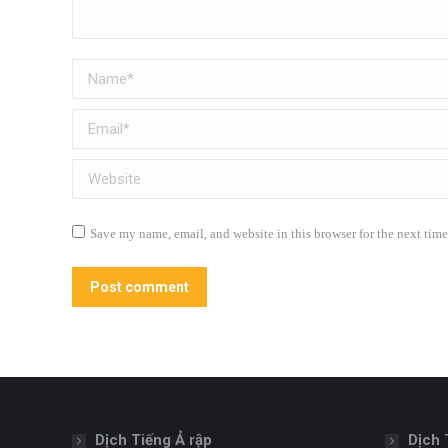
Name *
Email *
Website
Save my name, email, and website in this browser for the next tim
Post comment
Dịch Tiếng Ả rập
Dịch 