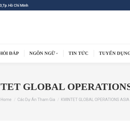
3,Tp.Hồ Chí Minh
HỎI ĐÁP
NGÔN NGỮ
TIN TỨC
TUYỂN DỤN
TET GLOBAL OPERATIONS
You are here:
Home
Các Dự Án Tham Gia
KWINTET GLOBAL OPERATIONS ASIA