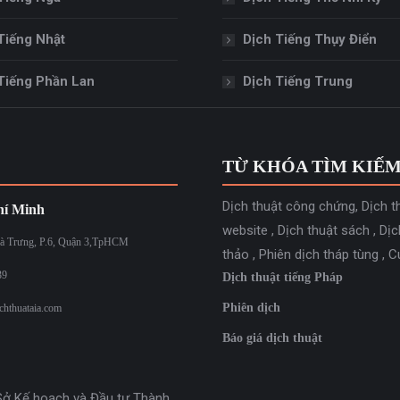
Tiếng Nhật
Dịch Tiếng Thụy Điển
Tiếng Phần Lan
Dịch Tiếng Trung
TỪ KHÓA TÌM KIẾ
Dịch thuật công chứng
,
Dịch t
í Minh
website
,
Dịch thuật sách
,
Dịc
à Trưng, P.6, Quận 3,TpHCM
thảo
,
Phiên dịch tháp tùng
,
C
39
Dịch thuật tiếng Pháp
Phiên dịch
chthuataia.com
Báo giá dịch thuật
Sở Kế hoạch và Đầu tư Thành