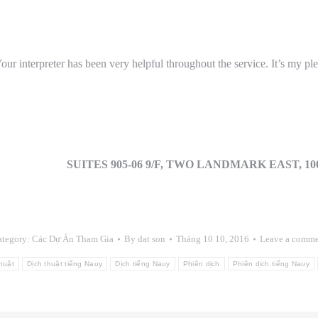
r interpreter has been very helpful throughout the service. It’s my pl
 LANDMARK EAST, 100 HOW MING S
ategory:
Các Dự Án Tham Gia
By
dat son
Tháng 10 10, 2016
Leave a comme
huật
Dịch thuật tiếng Nauy
Dịch tiếng Nauy
Phiên dịch
Phiên dịch tiếng Nauy