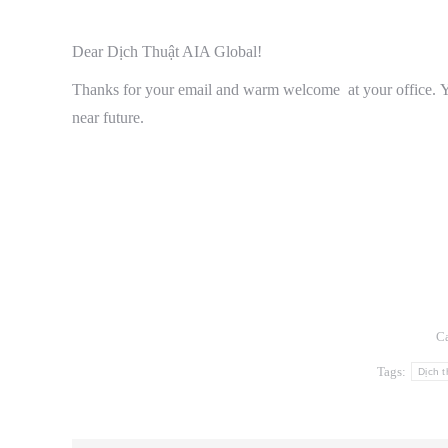
Dear Dịch Thuật AIA Global!
Thanks for your email and warm welcome at your office. You
near future.
SUITES 905-06 9/F, TWO
C
Tags:
Dịch t