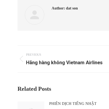
Author:
dat son
Post
PREVIOUS
navigation
Hãng hàng không Vietnam Airlines
Previous
post:
Related Posts
PHIÊN DỊCH TIẾNG NHẬT