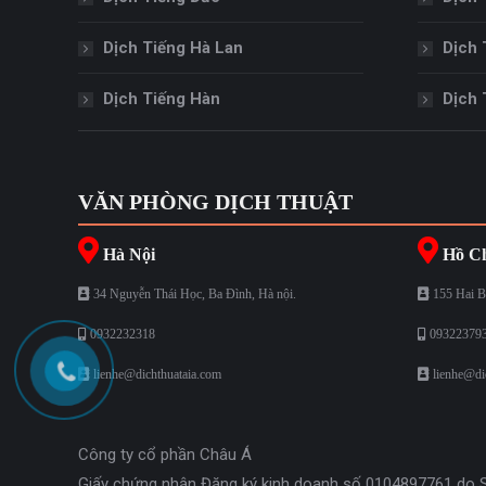
Dịch Tiếng Hà Lan
Dịch 
Dịch Tiếng Hàn
Dịch 
VĂN PHÒNG DỊCH THUẬT
Hà Nội
Hồ Ch
34 Nguyễn Thái Học, Ba Đình, Hà nội.
155 Hai B
0932232318
09322379
lienhe@dichthuataia.com
lienhe@di
Công ty cổ phần Châu Á
Giấy chứng nhận Đăng ký kinh doanh số 0104897761 do 