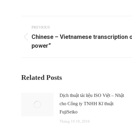
Post
PREVIOUS
navigation
Chinese – Vietnamese transcription o
Previous
power”
post:
Related Posts
Dịch thuật tài liệu ISO Việt – Nhật
cho Công ty TNHH Kĩ thuật
FujiSeiko
Tháng 10 10, 2016