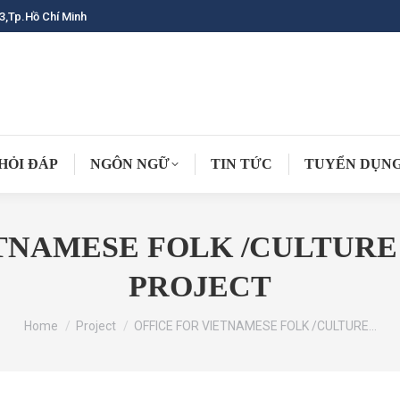
3,Tp.Hồ Chí Minh
HỎI ĐÁP
NGÔN NGỮ
TIN TỨC
TUYỂN DỤN
ETNAMESE FOLK /CULTUR
PROJECT
You are here:
Home
Project
OFFICE FOR VIETNAMESE FOLK /CULTURE…