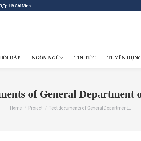
3,Tp.Hồ Chí Minh
HỎI ĐÁP
NGÔN NGỮ
TIN TỨC
TUYỂN DỤN
ments of General Department o
You are here:
Home
Project
Text documents of General Department…