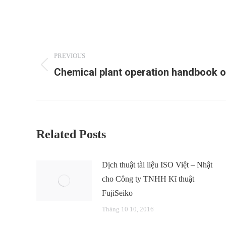
Post
navigation
PREVIOUS
Chemical plant operation handbook o
Previous
post:
Related Posts
Dịch thuật tài liệu ISO Việt – Nhật
cho Công ty TNHH Kĩ thuật
FujiSeiko
Tháng 10 10, 2016