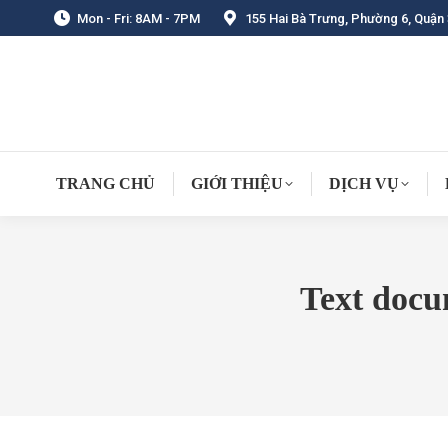
Mon - Fri: 8AM - 7PM
155 Hai Bà Trưng, Phường 6, Quận 
TRANG CHỦ
GIỚI THIỆU
DỊCH VỤ
Text docu