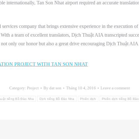
ible internationally, Tan Son Nhat airport required an accurate translation
l services company that brings extensive experience in the execution of l
With a team of excellent translators, Dịch Thuật AIA transcripted succe
 not only our honor but also a great drive encouraging Dịch Thuật AIA 
TION PROJECT WITH TAN SON NHAT
Category:
Project
By
dat son
Tháng 10 4, 2016
Leave a comment
huật tiếng Bồ Đào Nha
Dịch tiếng Bồ Đào Nha
Phiên dịch
Phiên dịch tiếng Bồ Đà