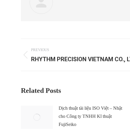
Post
PREVIOUS
navigation
RHYTHM PRECISION VIETNAM CO., 
Previous
post:
Related Posts
Dịch thuật tài liệu ISO Việt – Nhật
cho Công ty TNHH Kĩ thuật
FujiSeiko