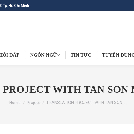
3,Tp.Hồ Chí Minh
HỎI ĐÁP
NGÔN NGỮ
TIN TỨC
TUYỂN DỤN
 PROJECT WITH TAN SON 
You are here:
Home
Project
TRANSLATION PROJECT WITH TAN SON…