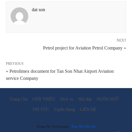
dat son
NEXT
Petrol project for Aviation Petrol Company »
PREVIOUS
« Petrolimex document for Tan Son Nhat Airport Aviation
service Company
Trang Chủ
GIỚI THIỆU
Dịch vụ
Hỏi đáp
NGÔN NGỮ
TIN TỨC
Tuyển Dụng
LIÊN HỆ
Design By Dichthuataia
Xem Bản Đầy Đủ