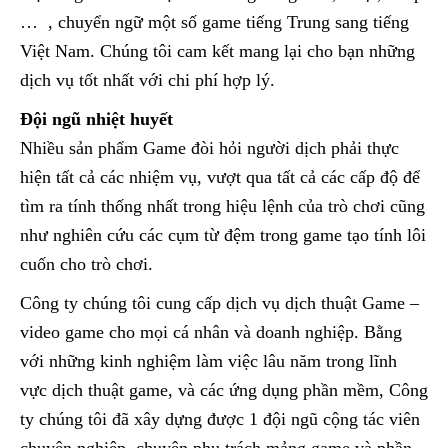
… , chuyển ngữ một số game tiếng Trung sang tiếng
Việt Nam. Chúng tôi cam kết mang lại cho bạn những
dịch vụ tốt nhất với chi phí hợp lý.
Đội ngũ nhiệt huyết
Nhiều sản phẩm Game đòi hỏi người dịch phải thực
hiện tất cả các nhiệm vụ, vượt qua tất cả các cấp độ để
tìm ra tính thống nhất trong hiệu lệnh của trò chơi cũng
như nghiên cứu các cụm từ đệm trong game tạo tính lôi
cuốn cho trò chơi.
Công ty chúng tôi cung cấp dịch vụ dịch thuật Game –
video game cho mọi cá nhân và doanh nghiệp. Bằng
với những kinh nghiệm làm việc lâu năm trong lĩnh
vực dịch thuật game, và các ứng dụng phần mềm, Công
ty chúng tôi đã xây dựng được 1 đội ngũ cộng tác viên
chuyên nghiệp, chuyên phụ trách mảng game và phần