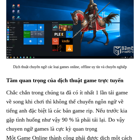
Dịch thuật chuyên ngữ các loại games online, offline uy tín và chuyên nghiệp
Tầm quan trọng của dịch thuật game trực tuyến
Chắc chắn trong chúng ta đã có ít nhất 1 lần tải game
về song khi chơi thì không thể chuyển ngôn ngữ về
tiếng anh đặc biệt là các bản game rip. Nếu trước kia
gặp tình huống như vậy 90 % là phải tải lại. Do vậy
chuyen ngữ games là cực kỳ quan trọng
Một Game Online thành công phải được dịch một cách