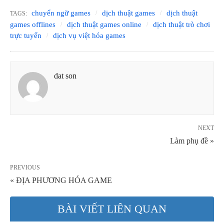
chuyển ngữ games
dịch thuật games
dịch thuật
TAGS:
games offlines
dịch thuật games online
dịch thuật trò chơi
trực tuyến
dịch vụ việt hóa games
dat son
NEXT
Làm phụ đề »
PREVIOUS
« ĐỊA PHƯƠNG HÓA GAME
BÀI VIẾT LIÊN QUAN