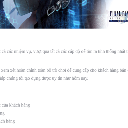
cả các nhiệm vụ, vượt qua tất cả các cấp độ để tìm ra tính thống nhất
 xem xét hoàn chỉnh toàn bộ trò chơi để cung cấp cho khách hàng bản d
giúp chúng tôi tạo dựng được uy tín như hôm nay.
ắc của khách hàng
àng
hách hàng