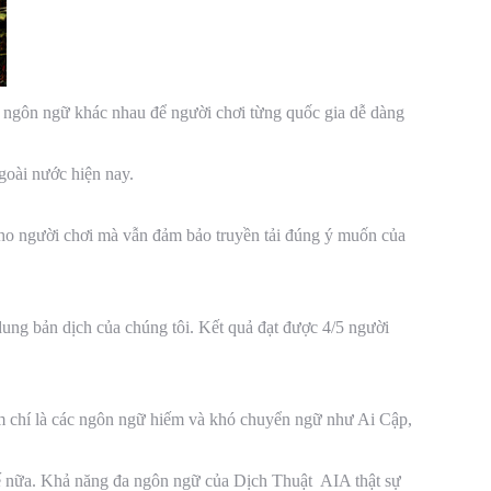
u ngôn ngữ khác nhau để người chơi từng quốc gia dễ dàng
goài nước hiện nay.
 cho người chơi mà vẫn đảm bảo truyền tải đúng ý muốn của
ung bản dịch của chúng tôi. Kết quả đạt được 4/5 người
m chí là các ngôn ngữ hiếm và khó chuyển ngữ như Ai Cập,
thế nữa. Khả năng đa ngôn ngữ của Dịch Thuật AIA thật sự