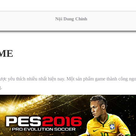
Nội Dung Chính
ME
được yêu thích nhiều nhất hiện nay. Một sản phẩm game thành công ngo
g.