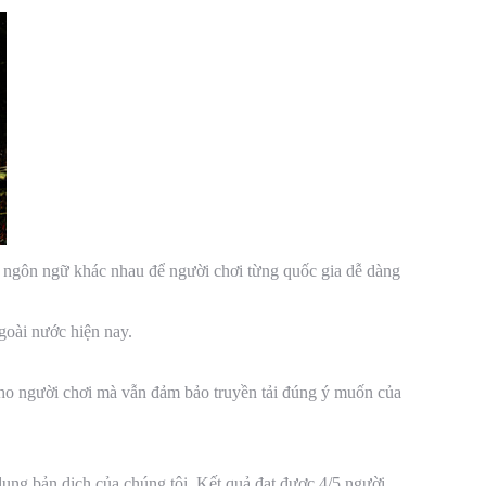
u ngôn ngữ khác nhau để người chơi từng quốc gia dễ dàng
goài nước hiện nay.
 cho người chơi mà vẫn đảm bảo truyền tải đúng ý muốn của
ung bản dịch của chúng tôi. Kết quả đạt được 4/5 người