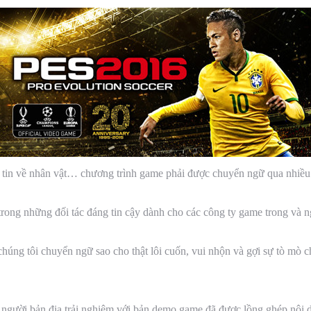
ng tin về nhân vật… chương trình game phải được chuyển ngữ qua nhiề
ong những đối tác đáng tin cậy dành cho các công ty game trong và n
chúng tôi chuyển ngữ sao cho thật lôi cuốn, vui nhộn và gợi sự tò mò
 người bản địa trải nghiệm với bản demo game đã được lồng ghép nội d