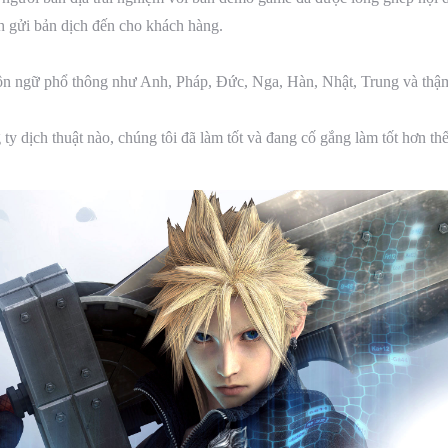
nh gửi bản dịch đến cho khách hàng.
ôn ngữ phổ thông như Anh, Pháp, Đức, Nga, Hàn, Nhật, Trung và thậ
 ty dịch thuật nào, chúng tôi đã làm tốt và đang cố gắng làm tốt hơn 