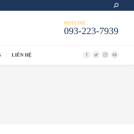
Search:
HOTLINE
093-223-7939
G
LIÊN HỆ
Facebook
Twitter
Instagram
YouTube
page
page
page
page
opens
opens
opens
opens
in
in
in
in
new
new
new
new
window
window
window
window