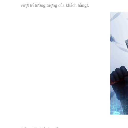
vượt trí tưởng tượng của khách hàng!.