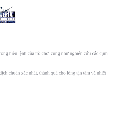
 trong hiệu lệnh của trò chơi cũng như nghiên cứu các cụm
ịch chuẩn xác nhất, thành quả cho lòng tận tâm và nhiệt