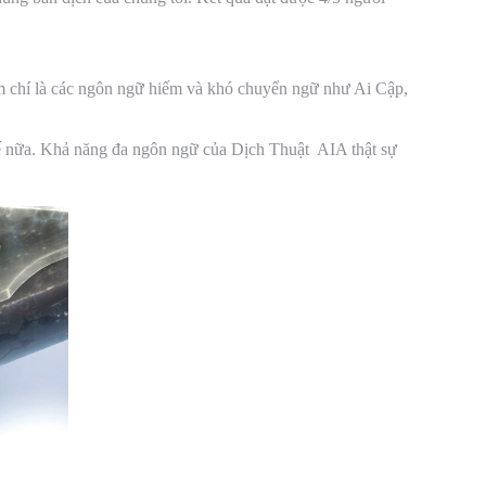
m chí là các ngôn ngữ hiếm và khó chuyển ngữ như Ai Cập,
thế nữa. Khả năng đa ngôn ngữ của Dịch Thuật AIA thật sự