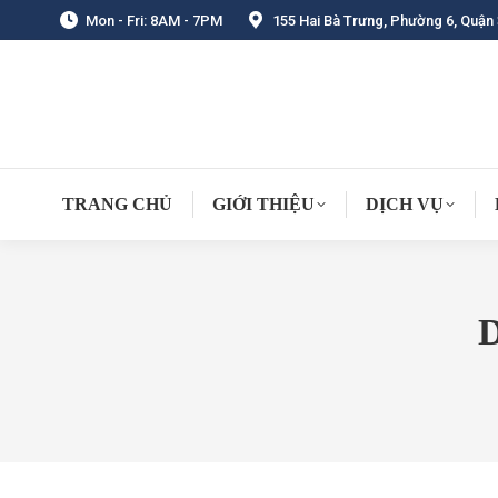
Mon - Fri: 8AM - 7PM
155 Hai Bà Trưng, Phường 6, Quận 
TRANG CHỦ
GIỚI THIỆU
DỊCH VỤ
D