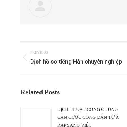
Post
PREVIOUS
navigation
Dịch hồ sơ tiếng Hàn chuyên nghiệp
Previous
post:
Related Posts
DỊCH THUẬT CÔNG CHỨNG
CĂN CƯỚC CÔNG DÂN TỪ Ả
RẬP SANG VIỆT