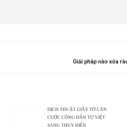
Giải pháp nào xóa rà
Next
post:
DỊCH THUẬT GIẤY TỜ CĂN
CƯỚC CÔNG DÂN TỪ VIỆT
SANG THỤY ĐIỂN