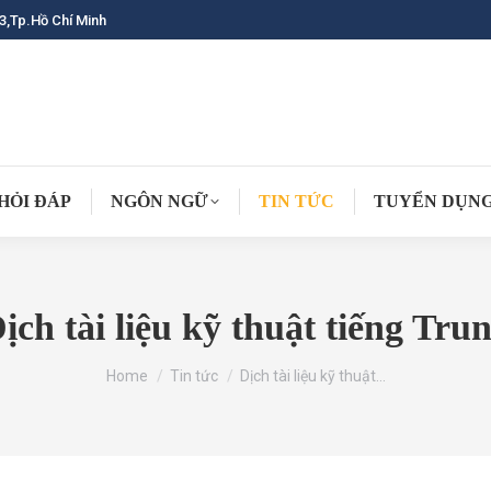
3,Tp.Hồ Chí Minh
HỎI ĐÁP
NGÔN NGỮ
TIN TỨC
TUYỂN DỤN
ịch tài liệu kỹ thuật tiếng Tru
You are here:
Home
Tin tức
Dịch tài liệu kỹ thuật…