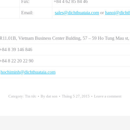
Fax:
+84 4 62 85 84 46
Email:
sales@dichthuataia.com
or
hanoi@dichth
R11.01B, Vietnam Business Center Bulding, 57 – 59 Ho Tung Mau st, 
+84 8 39 146 846
+84 8 22 20 22 90
hochiminh@dichthuataia.com
Category:
Tin tức
By
dat son
Tháng 5 27, 2015
Leave a comment