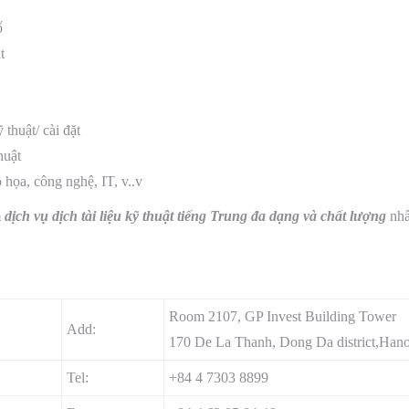
ố
t
 thuật/ cài đặt
huật
 họa, công nghệ, IT, v..v
m
dịch vụ dịch tài liệu kỹ thuật tiếng Trung đa dạng và chất lượng
nhấ
Room 2107, GP Invest Building Tower
Add:
170 De La Thanh, Dong Da district,Hano
Tel:
+84 4 7303 8899