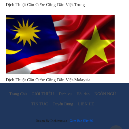
Dịch Thuật Căn Cước Công Dân Việt-Trung
Dịch Thuật Căn Cước Công Dân Việt-Malaysia
Trang Chủ
GIỚI THIỆU
Dịch vụ
Hỏi đáp
NGÔN NGỮ
TIN TỨC
Tuyển Dụng
LIÊN HỆ
Design By Dichthuataia
Xem Bản Đầy Đủ