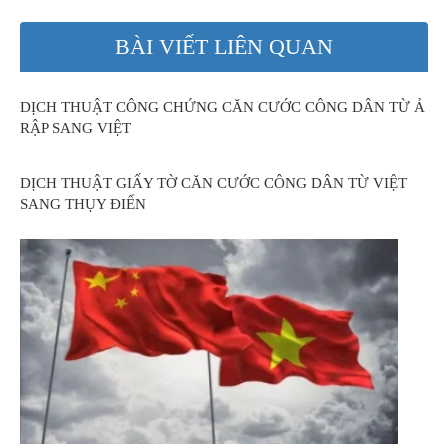
BÀI VIẾT LIÊN QUAN
DỊCH THUẬT CÔNG CHỨNG CĂN CƯỚC CÔNG DÂN TỪ Ả
RẬP SANG VIỆT
DỊCH THUẬT GIẤY TỜ CĂN CƯỚC CÔNG DÂN TỪ VIỆT
SANG THỤY ĐIỂN