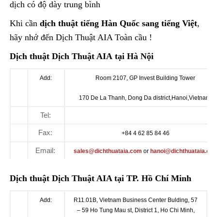
dịch có độ dày trung bình
Khi cần
dịch thuật tiếng Hàn Quốc sang tiếng Việt
,
hãy nhớ đến Dịch Thuật AIA Toàn cầu !
Dịch thuật Dịch Thuật AIA tại Hà Nội
Add:
Room 2107, GP Invest Building Tower
170 De La Thanh, Dong
Da
district
,
Hanoi
,
Vietnam.
Tel:
Fax:
+84 4 62 85 84 46
Email:
sales@dichthuataia.com
or
hanoi@dichthuataia.co
Dịch thuật Dịch Thuật AIA tại TP. Hồ Chí Minh
Add:
R11.01B, Vietnam Business Center
Bulding
, 57
– 59 Ho Tung
Mau
st
, District 1, Ho Chi Minh,