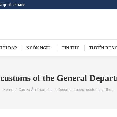
3,Tp.Hồ Chí Minh
HỎI ĐÁP
NGÔN NGỮ
TIN TỨC
TUYỂN DỤN
customs of the General Depart
You are here:
Home
Các Dự Án Tham Gia
Document about customs of the…