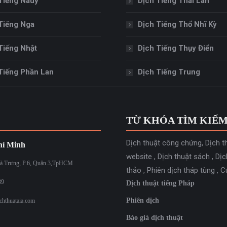
Tiếng Nauy
Dịch Tiếng Thái Lan
Tiếng Nga
Dịch Tiếng Thổ Nhĩ Kỳ
Tiếng Nhật
Dịch Tiếng Thụy Điển
Tiếng Phần Lan
Dịch Tiếng Trung
TỪ KHÓA TÌM KIẾ
Dịch thuật công chứng
,
Dịch t
í Minh
website
,
Dịch thuật sách
,
Dịc
à Trưng, P.6, Quận 3,TpHCM
thảo
,
Phiên dịch tháp tùng
,
C
39
Dịch thuật tiếng Pháp
Phiên dịch
chthuataia.com
Báo giá dịch thuật