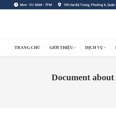
Mon - Fri: 8AM - 7PM
155 Hai Bà Trưng, Phường 6, Quận 
TRANG CHỦ
GIỚI THIỆU
DỊCH VỤ
Document about 