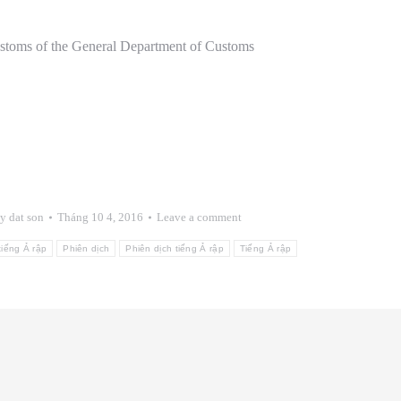
customs of the General Department of Customs
y
dat son
Tháng 10 4, 2016
Leave a comment
tiếng Ả rập
Phiên dịch
Phiên dịch tiếng Ả rập
Tiếng Ả rập