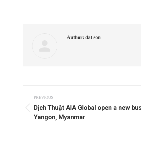
Author:
dat son
Post
PREVIOUS
navigation
Dịch Thuật AIA Global open a new bus
Previous
Yangon, Myanmar
post: