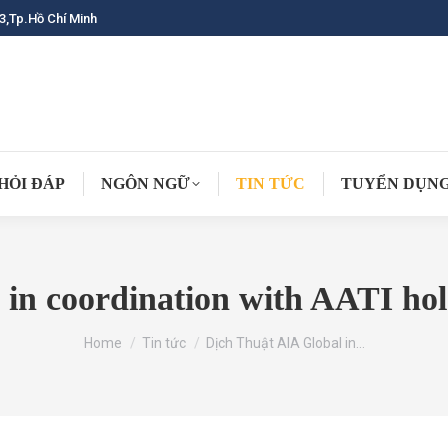
3,Tp.Hồ Chí Minh
HỎI ĐÁP
NGÔN NGỮ
TIN TỨC
TUYỂN DỤN
 in coordination with AATI hol
You are here:
Home
Tin tức
Dịch Thuật AIA Global in…