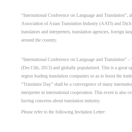
“International Conference on Language and Translation”, also
Association of Asian Translation Industry (AATI) and Dịc
translators and interpreters, translation agencies, foreign 
around the country.
.
“International Conference on Language and Translation” – 
(Dec15th, 2013) and globally popularized. This is a great op
region leading translation companies so as to boost the tra
“Translator Day” shall be a convergence of many internation
interpreter in international cooperation. This event is also 
having concerns about
translation industry
.
Please refer to the following Invitation Letter: