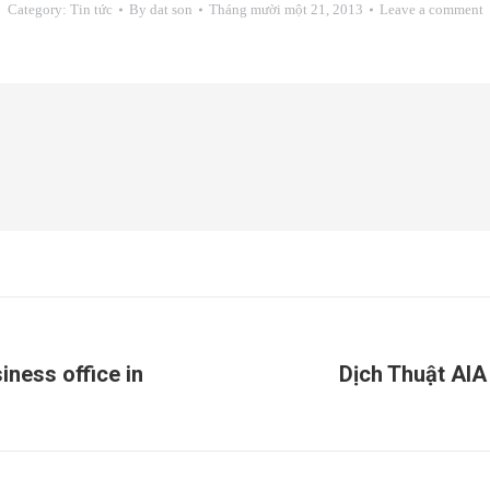
Category:
Tin tức
By
dat son
Tháng mười một 21, 2013
Leave a comment
iness office in
Dịch Thuật AIA
Next
post: