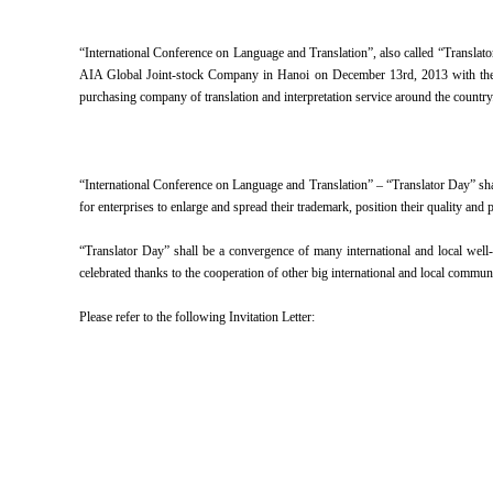
“International Conference on Language and Translation”, also called “Translator
AIA Global Joint-stock Company in Hanoi on December 13rd, 2013 with the par
purchasing company of translation and interpretation service around the country
.
“International Conference on Language and Translation” – “Translator Day” sha
for enterprises to enlarge and spread their trademark, position their quality an
“Translator Day” shall be a convergence of many international and local well-k
celebrated thanks to the cooperation of other big international and local commu
Please refer to the following Invitation Letter: