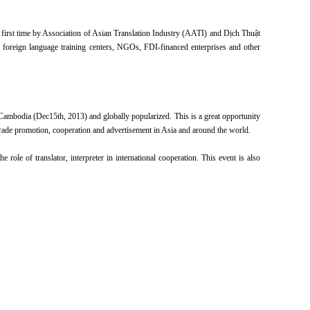
ry first time by Association of Asian Translation Industry (AATI) and Dịch Thuật
 foreign language training centers, NGOs, FDI-financed enterprises and other
Cambodia (Dec15th, 2013) and globally popularized. This is a great opportunity
e trade promotion, cooperation and advertisement in Asia and around the world.
ole of translator, interpreter in international cooperation. This event is also