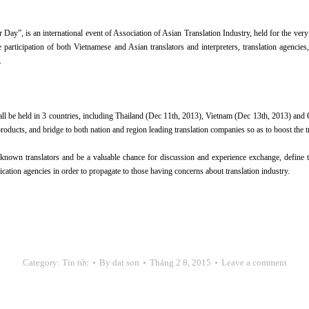
 Day”, is an international event of Association of Asian Translation Industry, held for the ve
ticipation of both Vietnamese and Asian translators and interpreters, translation agencies,
.
ll be held in 3 countries, including Thailand (Dec 11th, 2013), Vietnam (Dec 13th, 2013) and 
d products, and bridge to both nation and region leading translation companies so as to boost th
nown translators and be a valuable chance for discussion and experience exchange, define the r
nication agencies in order to propagate to those having concerns about
translation industry
.
Category:
Tin tức
By
dat son
Tháng 2 8, 2015
Leave a comment