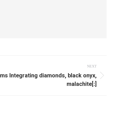
NEXT
rms Integrating diamonds, black onyx,
malachite[:]