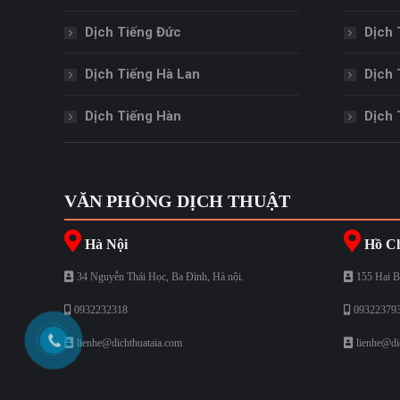
Dịch Tiếng Đức
Dịch 
Dịch Tiếng Hà Lan
Dịch 
Dịch Tiếng Hàn
Dịch 
VĂN PHÒNG DỊCH THUẬT
Hà Nội
Hồ Ch
34 Nguyễn Thái Học, Ba Đình, Hà nội.
155 Hai B
0932232318
09322379
lienhe@dichthuataia.com
lienhe@di