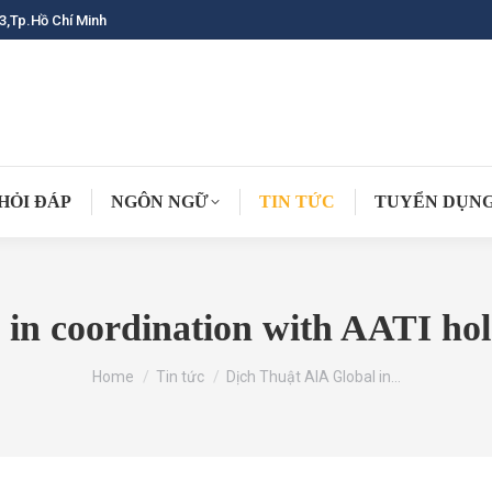
3,Tp.Hồ Chí Minh
HỎI ĐÁP
NGÔN NGỮ
TIN TỨC
TUYỂN DỤN
 in coordination with AATI hol
You are here:
Home
Tin tức
Dịch Thuật AIA Global in…