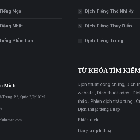
Tiếng Nga
Dịch Tiếng Thổ Nhĩ Kỳ
Tiếng Nhật
Dịch Tiếng Thụy Điển
Tiếng Phần Lan
Dịch Tiếng Trung
TỪ KHÓA TÌM KIẾ
Dịch thuật công chứng
,
Dịch t
í Minh
website
,
Dịch thuật sách
,
Dịc
à Trưng, P.6, Quận 3,TpHCM
thảo
,
Phiên dịch tháp tùng
,
C
39
Dịch thuật tiếng Pháp
Phiên dịch
chthuataia.com
Báo giá dịch thuật