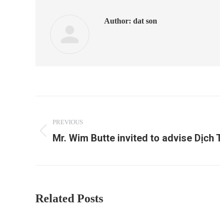
Author:
dat son
Post
navigation
PREVIOUS
Mr. Wim Butte invited to advise Dịch 
Previous
post:
Related Posts