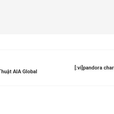
[:vi]pandora cha
Thuật AIA Global
Next
post: