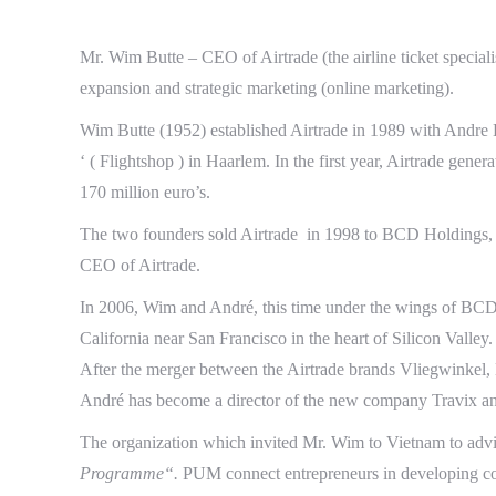
Mr. Wim Butte – CEO of Airtrade (the airline ticket speciali
expansion and strategic marketing (online marketing).
Wim Butte (1952) established
Airtrade
in 1989 with Andre He
‘
(
Flightshop
)
in Haarlem. In the first year, Airtrade genera
170 million euro’s.
The two founders sold
Airtrade
in 1998 to BCD Holdings, f
CEO of Airtrade.
In 2006, Wim and André, this time under the wings of BCD,
California near San Francisco in the heart of Silicon Valley.
After the merger between the Airtrade brands Vliegwinkel
André has become a director of the new company Travix 
The organization which invited Mr. Wim to Vietnam to adv
Programme
“.
PUM connect entrepreneurs in developing cou