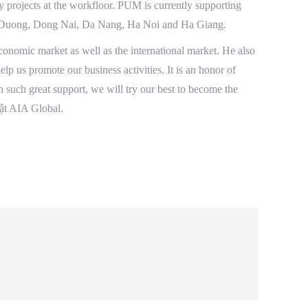
y projects at the
workfloor
. PUM is currently supporting
h Duong, Dong Nai,
Da
Nang, Ha Noi and Ha Giang.
onomic market as well as the international market. He also
lp us promote our business activities. It is an honor of
h such great support, we will try our best to become the
uật AIA Global.