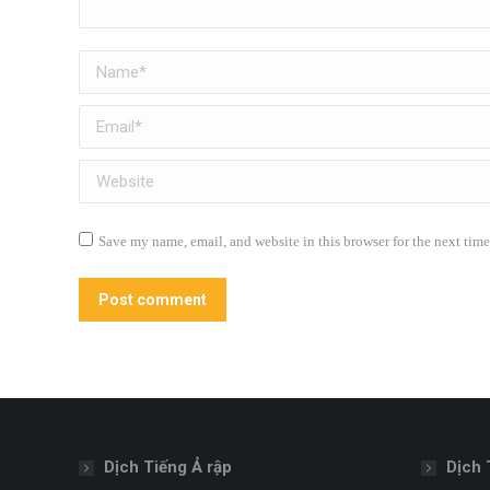
Name *
Email *
Website
Save my name, email, and website in this browser for the next tim
Post comment
Dịch Tiếng Ả rập
Dịch 