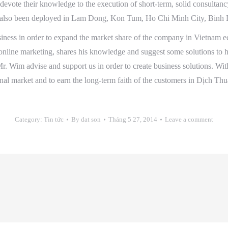
devote their knowledge to the execution of short-term, solid consultanc
s also been deployed in Lam Dong, Kon Tum, Ho Chi Minh City, Bin
ness in order to expand the market share of the company in Vietnam ec
 online marketing, shares his knowledge and suggest some solutions to he
 Mr. Wim
advise
and support us in order to create business solutions. Wit
nal market
and to earn the long-term faith of the customers in Dịch Th
Category:
Tin tức
By
dat son
Tháng 5 27, 2014
Leave a comment