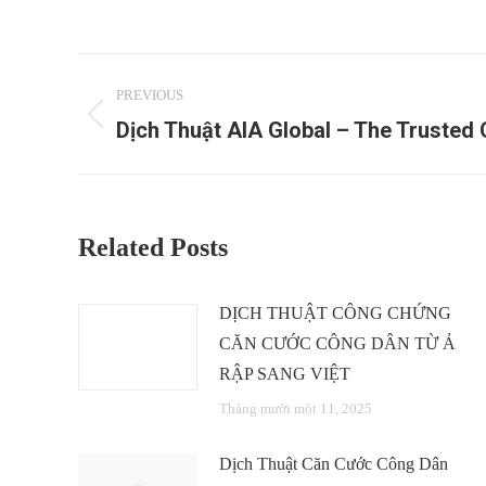
Post
PREVIOUS
navigation
Dịch Thuật AIA Global – The Trusted 
Previous
post:
Related Posts
DỊCH THUẬT CÔNG CHỨNG
CĂN CƯỚC CÔNG DÂN TỪ Ả
RẬP SANG VIỆT
Tháng mười một 11, 2025
Dịch Thuật Căn Cước Công Dân