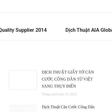
Quality Supplier 2014
Dịch Thuật AIA Globa
Next
post:
DỊCH THUẬT GIẤY TỜ CĂN
CƯỚC CÔNG DÂN TỪ VIỆT
SANG THỤY ĐIỂN
Tháng mười một 10, 2025
Dịch Thuật Căn Cước Công Dân