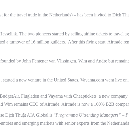
st for the travel trade in the Netherlands) – has been invited to Dịch T
sselink. The two pioneers started by selling airline tickets to travel a
ted a turnover of 16 million guilders. After this flying start, Airtrade 
ounded by John Fentener van Vlissingen. Wim and Andre but remained a
 started a new venture in the United States. Vayama.com went live o
, BudgetAir, Flugladen and Vayama with
Cheaptickets
, a new company 
and Wim remains CEO of Airtrade.
Airtrade
is now a 100% B2B company f
ise Dịch Thuật AIA Global is “
Programma Uitzending Managers” –
ntries and emerging markets with senior experts from the Netherlands,