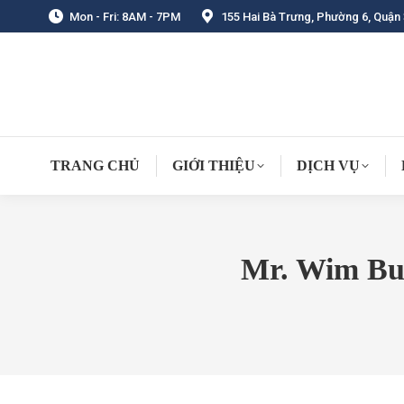
Mon - Fri: 8AM - 7PM
155 Hai Bà Trưng, Phường 6, Quận 
TRANG CHỦ
GIỚI THIỆU
DỊCH VỤ
Mr. Wim But