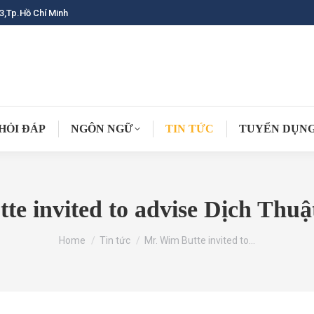
3,Tp.Hồ Chí Minh
HỎI ĐÁP
NGÔN NGỮ
TIN TỨC
TUYỂN DỤN
te invited to advise Dịch Thuậ
You are here:
Home
Tin tức
Mr. Wim Butte invited to…