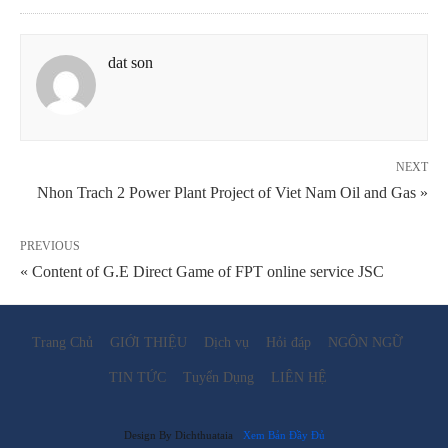
dat son
NEXT
Nhon Trach 2 Power Plant Project of Viet Nam Oil and Gas »
PREVIOUS
« Content of G.E Direct Game of FPT online service JSC
Trang Chủ
GIỚI THIỆU
Dịch vụ
Hỏi đáp
NGÔN NGỮ
TIN TỨC
Tuyển Dụng
LIÊN HỆ
Design By Dichthuataia
Xem Bản Đầy Đủ